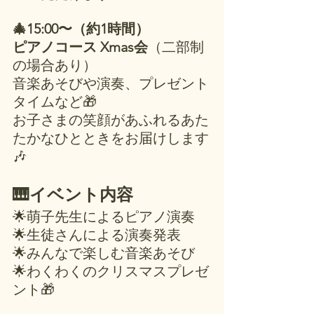
🎄15:00〜（約1時間）
ピアノコース Xmas会
（二部制
の場合あり）
音楽あそびや演奏、プレゼント
タイムなど🎁
お子さまの笑顔があふれるあた
たかなひとときをお届けします
🎶
🎹イベント内容
🌟萌子先生によるピアノ演奏
🌟生徒さんによる演奏発表
🌟みんなで楽しむ音楽あそび
🌟わくわくのクリスマスプレゼ
ント🎁