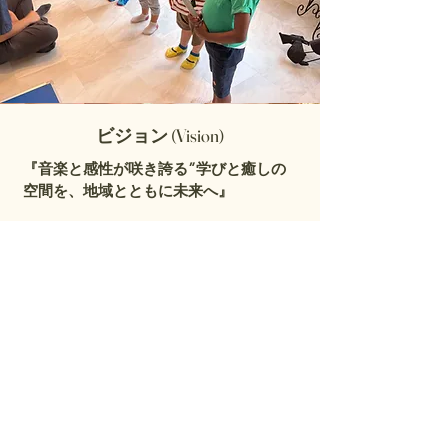
ビジョン (Vision)
『音楽と感性が咲き誇る”学びと癒しの
空間を、地域とともに未来へ』
上質な白を基調とし、自然素材のぬくも
りを感じられる空間で、子どもたちは自
由に表現し、大人は心安らぐひとときを
過ごす。
KC Sound Linksは、そんな豊かな時間が
流れる場所を提供します。
レッスンやコンサート、サロンイベント
を通じて、人と人、音と感性、そして学
びが有機的に結びつき、地域とともに成