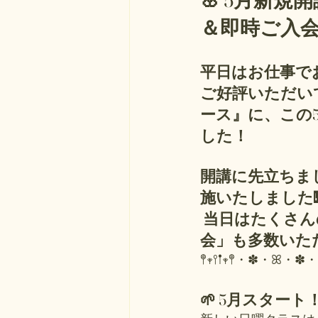
🌸 5月新
＆即時ご入会
平日はお仕事でお忙
ご好評いただい
ース』に、この
した！
開講に先立ちま
施いたしました
 当日はたくさんのご家族にご参加いただき、またその場で「即時ご入
会」も多数いた
𖤣𖥧𖥣𖡡𖥧𖤣・✽・ꕤ・✽・
🌱 5月スター