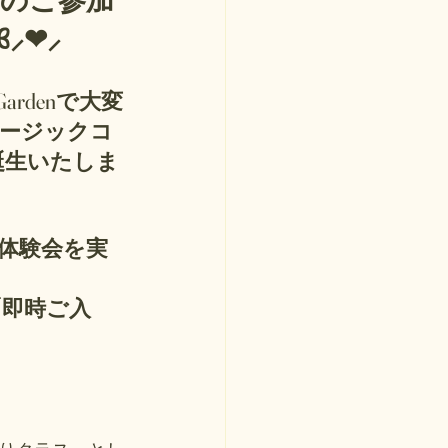
へのご参加
❤︎⸝
ardenで大変
ュージックコ
誕生いたしま
体験会を実