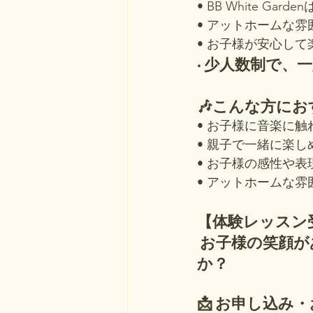
• BB White 
• アットホームな雰
• お子様が安心し
• 少人数制で
🎶こんな方に
• お子様に音楽に
• 親子で一緒に楽
• お子様の感性や
• アットホームな
【体験レッスン
 お子様の笑顔があふれるBB White Gardenで、音楽と一緒に成長しません
か？
📩 お申し込み