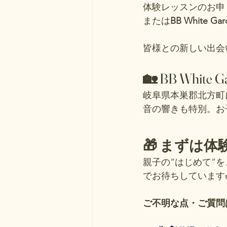
体験レッスンのお申
または
BB White G
皆様との新しい出会
🏡 BB White
岐阜県本巣郡北方町
音の響きも特別。お
🎁 まずは
親子の“はじめて”を、
でお待ちしています
ご不明な点・ご質問