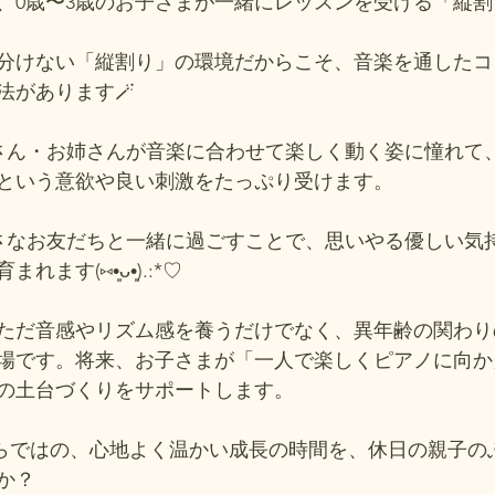
、0歳〜3歳のお子さまが一緒にレッスンを受ける「縦
分けない「縦割り」の環境だからこそ、音楽を通したコ
法があります🪄
さん・お姉さんが音楽に合わせて楽しく動く姿に憧れて
という意欲や良い刺激をたっぷり受けます。
小さなお友だちと一緒に過ごすことで、思いやる優しい気
す(⑅•͈ᴗ•͈).:*♡
ただ音感やリズム感を養うだけでなく、異年齢の関わり
場です。将来、お子さまが「一人で楽しくピアノに向か
の土台づくりをサポートします。
ardenならではの、心地よく温かい成長の時間を、休日の親子
か？