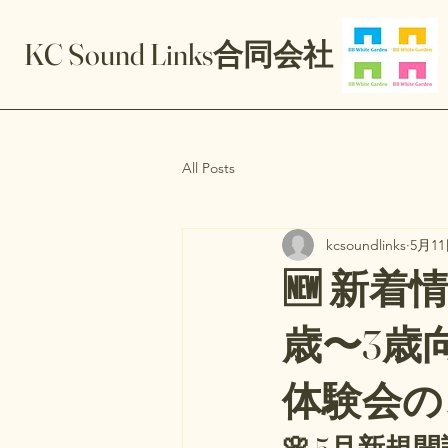
KC Sound Links合同会社
All Posts
kcsoundlinks
5月1
🆕 新
歳〜3歳
体験会の