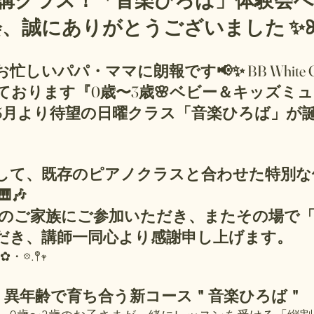
規開講クラス！「音楽ひろば」体験会
、誠にありがとうございました ✨ꕤ⸝
しいパパ・ママに朗報です📢✨ BB White G
ております『0歳〜3歳🌸ベビー＆キッズミ
5月より待望の日曜クラス「音楽ひろば」が
して、既存のピアノクラスと合わせた特別な
🎶
だき、講師一同心より感謝申し上げます。
✿・𖡼.𖤣𖥧
ト！異年齢で育ち合う新コース＂音楽ひろば＂