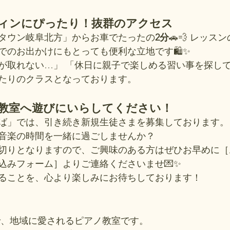
ーティンにぴったり！抜群のアクセス
タウン岐阜北方」からお車でたったの
2分
🚗💨 レッ
でのお出かけにもとっても便利な立地です🛍️✨
が取れない…」 「休日に親子で楽しめる習い事を探し
たりのクラスとなっております。 
度、教室へ遊びにいらしてください！
ば」では、引き続き新規生徒さまを募集しております。
音楽の時間を一緒に過ごしませんか？
切りとなりますので、ご興味のある方はぜひお早めに［
込みフォーム］よりご連絡くださいませ💌✨
ることを、心より楽しみにお待ちしております！
まで、地域に愛されるピアノ教室です。